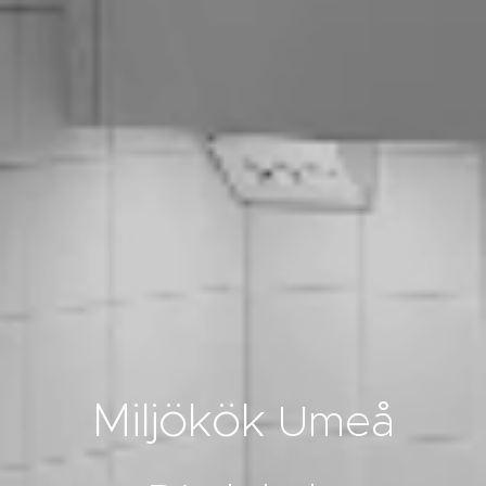
Miljökök
Umeå