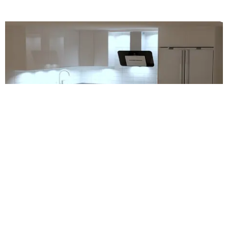
Hos oss kan ni utan kostnad få erat kök uppritat.
Här ser ni ett exempel på hur det kan se ut på
ritning och i verkligheten.