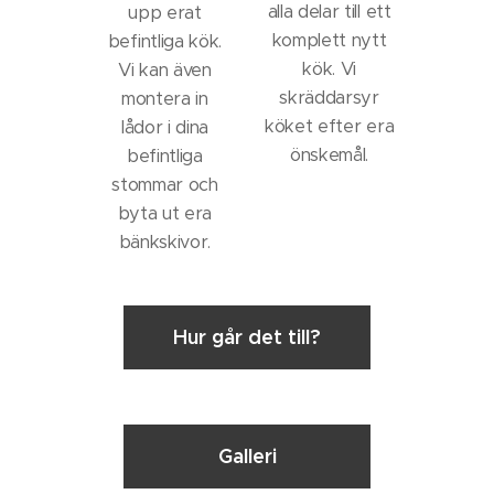
alla delar till ett
upp erat
komplett nytt
befintliga kök.
kök. Vi
Vi kan även
skräddarsyr
montera in
köket efter era
lådor i dina
önskemål.
befintliga
stommar och
byta ut era
bänkskivor.
Hur går det till?
Galleri