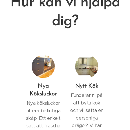
Hur kan vi hjälpa
dig?
Nya
Nytt Kök
Köksluckor
Funderar ni på
att byta kök
Nya köksluckor
och vill sätta er
till era befintliga
personliga
skåp. Ett enkelt
prägel? Vi har
sätt att fräscha