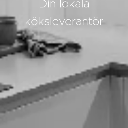
Din lokala
köksleverantör